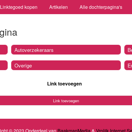
Linktegoed kopen
Artikelen
Alle dochterpagina's
gina
Autoverzekeraars
B
Overige
E
Link toevoegen
Link toevoegen
ight © 2023 Onderdeel van
BaakmanMedia
&
Vrolijk Internet S